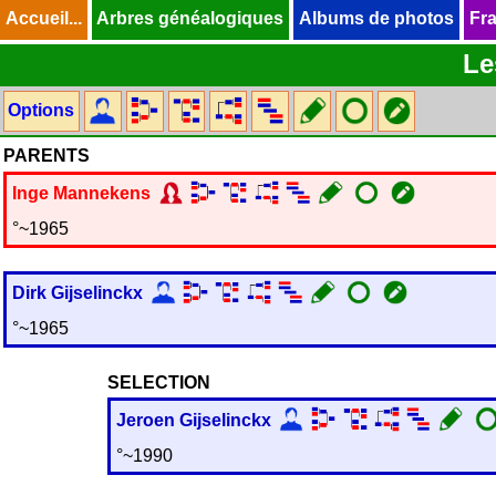
Accueil...
Accueil...
Arbres généalogiques
Arbres généalogiques
Albums de photos
Albums de photos
Fra
Fra
Le
Options
PARENTS
Inge
Mannekens
°~1965
Dirk
Gijselinckx
°~1965
SELECTION
Jeroen
Gijselinckx
°~1990