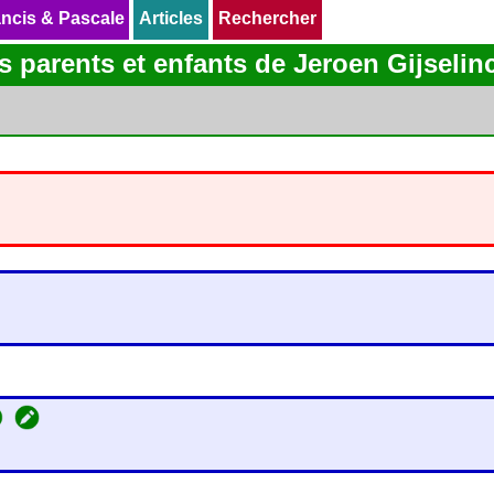
ncis & Pascale
ncis & Pascale
Articles
Articles
Rechercher
Rechercher
s parents et enfants de Jeroen Gijselin