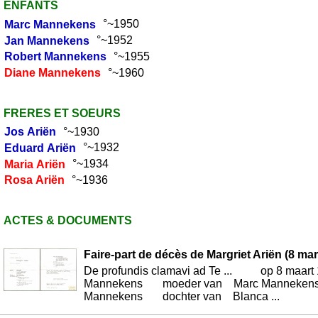
ENFANTS
Marc
Mannekens
°~1950
Jan
Mannekens
°~1952
Robert
Mannekens
°~1955
Diane
Mannekens
°~1960
FRERES ET SOEURS
Jos
Ariën
°~1930
Eduard
Ariën
°~1932
Maria
Ariën
°~1934
Rosa
Ariën
°~1936
ACTES & DOCUMENTS
Faire-part de décès de Margriet Ariën (8 ma
De profundis clamavi ad Te ... op 8 maar
Mannekens moeder van Marc Mannekens Jan
Mannekens dochter van Blanca ...