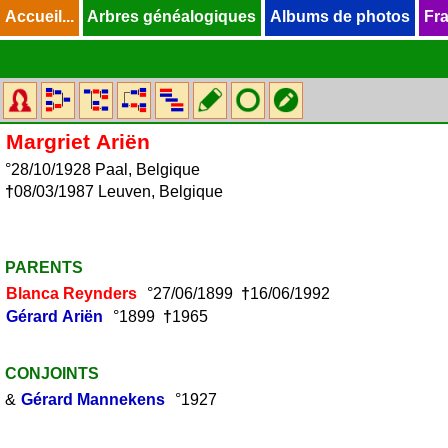
Accueil...
Accueil...
Arbres généalogiques
Arbres généalogiques
Albums de photos
Albums de photos
Fra
Fra
Margriet
Ariën
°28/10/1928 Paal, Belgique
†
08/03/1987 Leuven, Belgique
PARENTS
Blanca
Reynders
°27/06/1899
†
16/06/1992
Gérard
Ariën
°1899
†
1965
CONJOINTS
&
Gérard
Mannekens
°1927