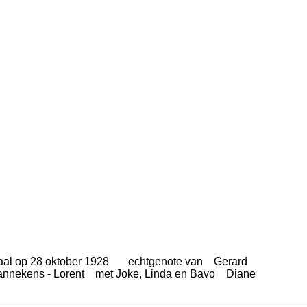
Paal op 28 oktober 1928 echtgenote van Gerard
nekens - Lorent met Joke, Linda en Bavo Diane