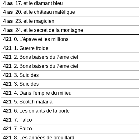
4 as
17. et le diamant bleu
4 as
20. et le château maléfique
4 as
23. et le magicien
4 as
24. et le secret de la montagne
421
0. L'épave et les millions
421
1. Guerre froide
421
2. Bons baisers du 7ème ciel
421
2. Bons baisers du 7ème ciel
421
3. Suicides
421
3. Suicides
421
4. Dans l'empire du milieu
421
5. Scotch malaria
421
6. Les enfants de la porte
421
7. Falco
421
7. Falco
421
8. Les années de brouillard