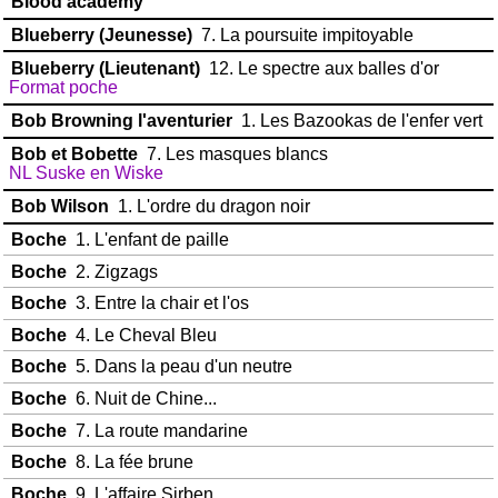
Blood academy
Blueberry (Jeunesse)
7. La poursuite impitoyable
Blueberry (Lieutenant)
12. Le spectre aux balles d'or
Format poche
Bob Browning l'aventurier
1. Les Bazookas de l'enfer vert
Bob et Bobette
7. Les masques blancs
NL Suske en Wiske
Bob Wilson
1. L'ordre du dragon noir
Boche
1. L'enfant de paille
Boche
2. Zigzags
Boche
3. Entre la chair et l'os
Boche
4. Le Cheval Bleu
Boche
5. Dans la peau d'un neutre
Boche
6. Nuit de Chine...
Boche
7. La route mandarine
Boche
8. La fée brune
Boche
9. L'affaire Sirben