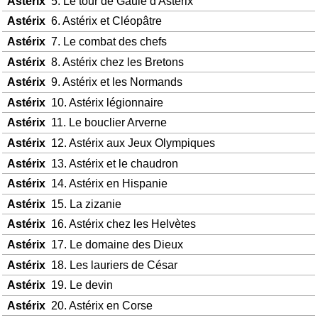
Astérix
5. Le tour de Gaule d'Astérix
Astérix
6. Astérix et Cléopâtre
Astérix
7. Le combat des chefs
Astérix
8. Astérix chez les Bretons
Astérix
9. Astérix et les Normands
Astérix
10. Astérix légionnaire
Astérix
11. Le bouclier Arverne
Astérix
12. Astérix aux Jeux Olympiques
Astérix
13. Astérix et le chaudron
Astérix
14. Astérix en Hispanie
Astérix
15. La zizanie
Astérix
16. Astérix chez les Helvètes
Astérix
17. Le domaine des Dieux
Astérix
18. Les lauriers de César
Astérix
19. Le devin
Astérix
20. Astérix en Corse