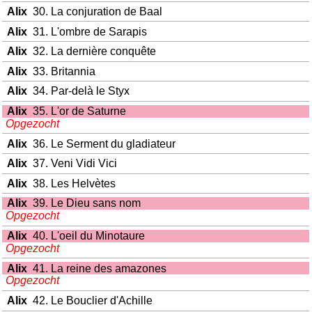
Alix
30. La conjuration de Baal
Alix
31. L'ombre de Sarapis
Alix
32. La dernière conquête
Alix
33. Britannia
Alix
34. Par-delà le Styx
Alix
35. L'or de Saturne
Opgezocht
Alix
36. Le Serment du gladiateur
Alix
37. Veni Vidi Vici
Alix
38. Les Helvètes
Alix
39. Le Dieu sans nom
Opgezocht
Alix
40. L'oeil du Minotaure
Opgezocht
Alix
41. La reine des amazones
Opgezocht
Alix
42. Le Bouclier d'Achille