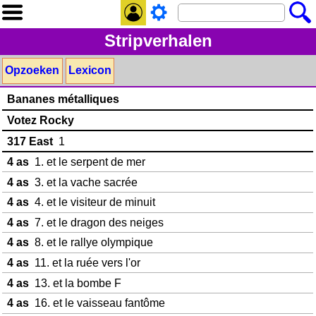
Stripverhalen
Opzoeken
Lexicon
Bananes métalliques
Votez Rocky
317 East
1
4 as
1. et le serpent de mer
4 as
3. et la vache sacrée
4 as
4. et le visiteur de minuit
4 as
7. et le dragon des neiges
4 as
8. et le rallye olympique
4 as
11. et la ruée vers l'or
4 as
13. et la bombe F
4 as
16. et le vaisseau fantôme