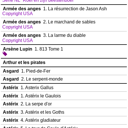
Série NL "Roel en zijn beestenboel"
Armée des anges
1. La résurrection de Jason Ash
Copyright USA
Armée des anges
2. Le marchand de sables
Copyright USA
Armée des anges
3. La larme du diable
Copyright USA
Arsène Lupin
1. 813 Tome 1
Arthur et les pirates
Asgard
1. Pied-de-Fer
Asgard
2. Le serpent-monde
Astérix
1. Asterix Gallus
Astérix
1. Astérix le Gaulois
Astérix
2. La serpe d'or
Astérix
3. Astérix et les Goths
Astérix
4. Astérix gladiateur