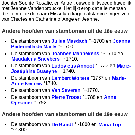
dochter Sophie Rosalie, en Ange trouwde in tweede huwelijk
met Jeanne Vandenbroucke. Het lijkt erop dat alle mensen
die tot nu toe de naam Misselyn dragen afstammelingen zijn
van Charles en Catherine of Ange en Jeanne.
Andere hoofden van stambomen uit de 18e eeuw
De stamboom van
Julius Mesdach
°~1700 en
Joanna
Pieternelle de Mailly
°~1700.
De stamboom van
Joannes Mennekens
°~1710 en
Magdalena Sneybers
°~1710.
De stamboom van
Ludovicus Annoot
°1733 en
Marie-
Joséphine Buseyne
°~1740.
De stamboom van
Lambert Wolters
°1737 en
Marie-
Anne Keimes
°1740.
De stamboom van
Van Severen
°~1770.
De stamboom van
Pierre Troost
°1788 en
Anne
Opsomer
°1792.
Andere hoofden van stambomen uit de 19e eeuw
De stamboom van
De Bandt
°~1800 en
Maria Top
°~1800.